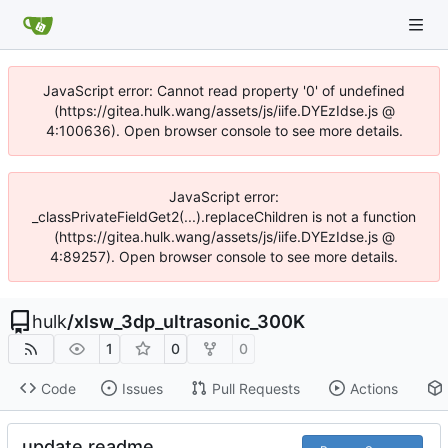
JavaScript error: Cannot read property '0' of undefined
(https://gitea.hulk.wang/assets/js/iife.DYEzIdse.js @
4:100636). Open browser console to see more details.
JavaScript error:
_classPrivateFieldGet2(...).replaceChildren is not a function
(https://gitea.hulk.wang/assets/js/iife.DYEzIdse.js @
4:89257). Open browser console to see more details.
hulk
/
xlsw_3dp_ultrasonic_300K
1
0
0
Code
Issues
Pull Requests
Actions
update readme