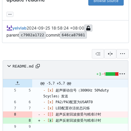
Browse Source
...
yelvlab
2024-09-25 18:58:24 +08:00
parent
commit
c7902a1722
646ca87981
README.md
+3
-1
@@ -5,7 +5,7 @@
- 
[x]
 超声驱动信号（300KHz 50%duty 
- 
[x]
- 
[x]
- 
[
]
- 
[
x
]