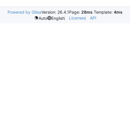
Powered by Gitea
Version: 26.4.1
Page:
28ms
Template:
4ms
Licenses
API
Auto
English