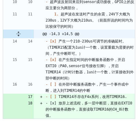
-
 超声波反射回来后到sensor成功接收，GPIO上的反
1.
 超声波在发送时产生的余震，24V下大概为
230us，12V下大概为210us。（前面所说的时间均为
@@ -14,3 +14,5 @@
- 
[x]
 产生一个210-230us可调节的准确延时。
（TIMER15配置为1us计一个数，设置重载为需要的时
- 
[x]
 在产生指定时间的中断服务函数中，开启
EXTI0（PA0,sensor信号接收引脚），开启
TIMER14（计时计数器，1us计一个数，计算接收到外
- 
[ ]
 在外部中断服务函数中，产生一个事件或中
- 
[ ]
- [x] 放弃上述流程，多一层中断层，直接在EXTI0
的中断服务函数中，直接读取TIMER16的CH_0计数
值。