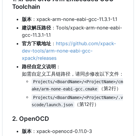
Toolchain
版本
：
xpack-arm-none-eabi-gcc-11.3.1-1.1
建议解压路径
：
Tools/xpack-arm-none-eabi-
gcc-11.3.1-1.1
官方下载地址
：
https://github.com/xpack-
dev-tools/arm-none-eabi-gcc-
xpack/releases
路径自定义说明
：
如需自定义工具链路径，请同步修改以下文件：
Projects/<BoardName>/<ProjectName>/cm
（第2行）
ake/arm-none-eabi-gcc.cmake
Projects/<BoardName>/<ProjectName>/.v
（第12行）
scode/launch.json
2. OpenOCD
版本
：
xpack-openocd-0.11.0-3