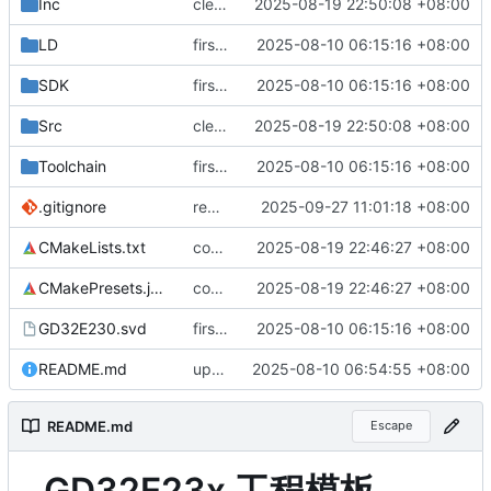
Inc
clear template
2025-08-19 22:50:08 +08:00
LD
first commit
2025-08-10 06:15:16 +08:00
SDK
first commit
2025-08-10 06:15:16 +08:00
Src
clear template
2025-08-19 22:50:08 +08:00
Toolchain
first commit
2025-08-10 06:15:16 +08:00
.gitignore
remove local config
2025-09-27 11:01:18 +08:00
CMakeLists.txt
commit
2025-08-19 22:46:27 +08:00
CMakePresets.json
commit
2025-08-19 22:46:27 +08:00
GD32E230.svd
first commit
2025-08-10 06:15:16 +08:00
README.md
update readme
2025-08-10 06:54:55 +08:00
README.md
Escape
GD32E23x 工程模板