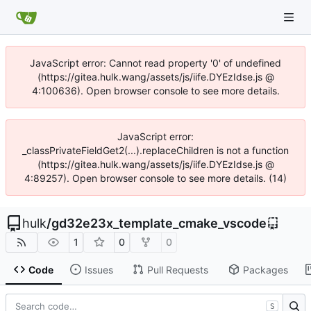
JavaScript error: Cannot read property '0' of undefined
(https://gitea.hulk.wang/assets/js/iife.DYEzIdse.js @
4:100636). Open browser console to see more details.
JavaScript error:
_classPrivateFieldGet2(...).replaceChildren is not a function
(https://gitea.hulk.wang/assets/js/iife.DYEzIdse.js @
4:89257). Open browser console to see more details. (14)
hulk
/
gd32e23x_template_cmake_vscode
1
0
0
Code
Issues
Pull Requests
Packages
S