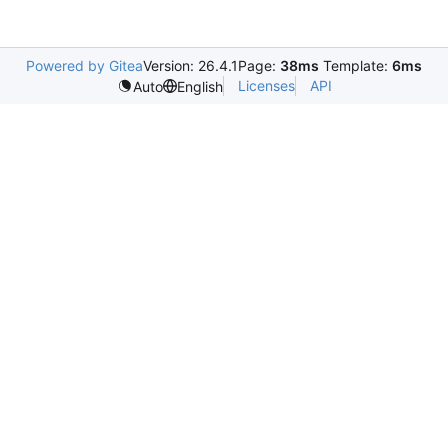
Powered by Gitea
Version: 26.4.1
Page:
38ms
Template:
6ms
Licenses
API
Auto
English