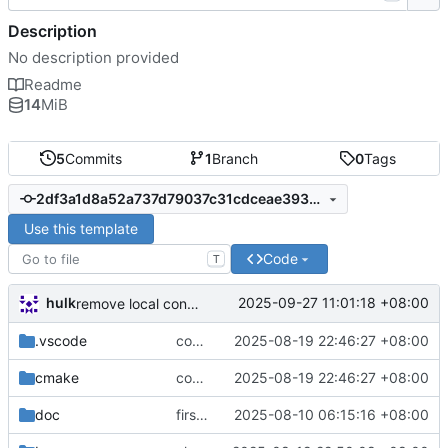
Description
No description provided
Readme
14
MiB
5
Commits
1
Branch
0
Tags
2df3a1d8a52a737d79037c31cdceae39385beb4b
Use this template
Code
T
hulk
2025-09-27 11:01:18 +08:00
remove local config
.vscode
commit
2025-08-19 22:46:27 +08:00
cmake
commit
2025-08-19 22:46:27 +08:00
doc
first commit
2025-08-10 06:15:16 +08:00