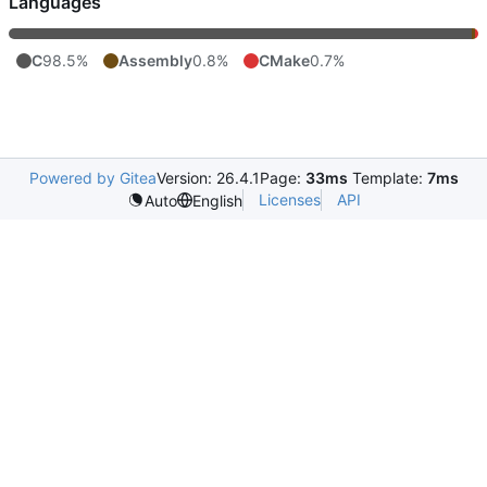
Languages
C
98.5%
Assembly
0.8%
CMake
0.7%
Powered by Gitea
Version: 26.4.1
Page:
33ms
Template:
7ms
Licenses
API
Auto
English