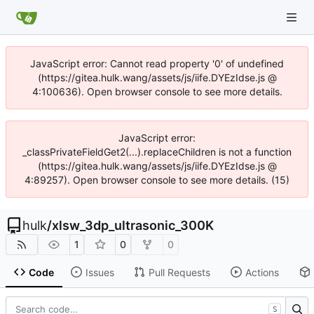
JavaScript error: Cannot read property '0' of undefined
(https://gitea.hulk.wang/assets/js/iife.DYEzIdse.js @
4:100636). Open browser console to see more details.
JavaScript error:
_classPrivateFieldGet2(...).replaceChildren is not a function
(https://gitea.hulk.wang/assets/js/iife.DYEzIdse.js @
4:89257). Open browser console to see more details. (15)
hulk
/
xlsw_3dp_ultrasonic_300K
1
0
0
Code
Issues
Pull Requests
Actions
S