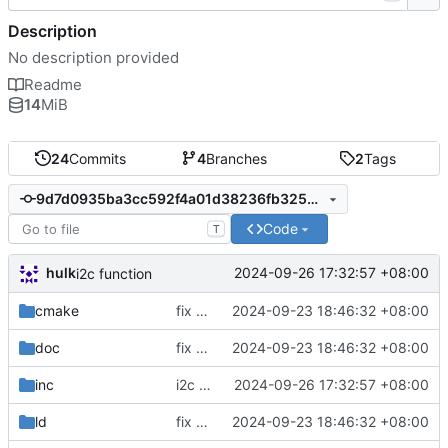
Description
No description provided
Readme
14
MiB
24
Commits
4
Branches
2
Tags
9d7d0935ba3cc592f4a01d38236fb32523556357
Code
T
hulk
2024-09-26 17:32:57 +08:00
i2c function
cmake
fix commit
2024-09-23 18:46:32 +08:00
doc
fix commit
2024-09-23 18:46:32 +08:00
inc
i2c function
2024-09-26 17:32:57 +08:00
ld
fix commit
2024-09-23 18:46:32 +08:00