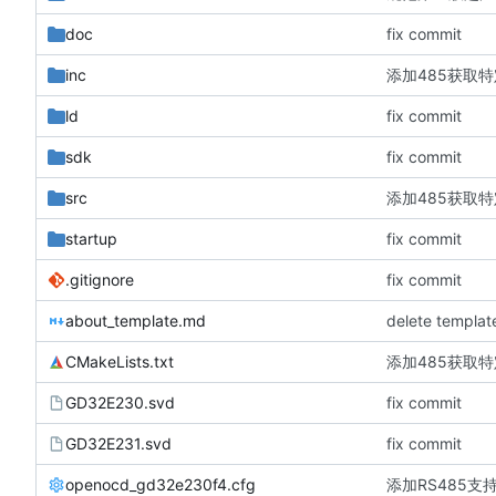
doc
fix commit
inc
添加485获取
ld
fix commit
sdk
fix commit
src
添加485获取
startup
fix commit
.gitignore
fix commit
about_template.md
delete template
CMakeLists.txt
添加485获取
GD32E230.svd
fix commit
GD32E231.svd
fix commit
openocd_gd32e230f4.cfg
添加RS485支