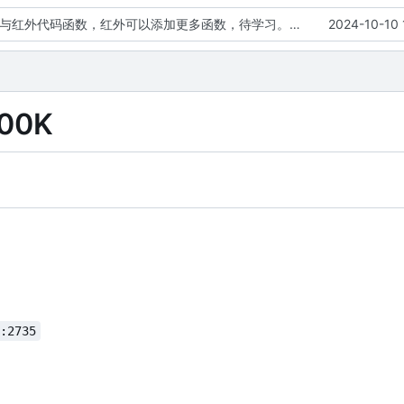
规范第一版超声与红外代码函数，红外可以添加更多函数，待学习。同时修改CMakeList在生成bin与hex文件时的命名，以便区分。CMakeList与.h头文件的联动尚未实现。
2024-10-10 
300K
ance: 7361	Temp:2735