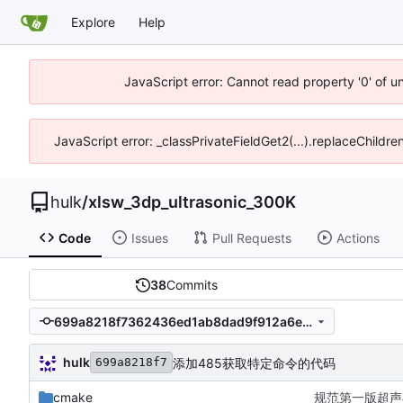
Explore
Help
JavaScript error: Cannot read property '0' of u
JavaScript error: _classPrivateFieldGet2(...).replaceChildre
hulk
/
xlsw_3dp_ultrasonic_300K
Code
Issues
Pull Requests
Actions
38
Commits
699a8218f7362436ed1ab8dad9f912a6e1abc9a6
hulk
添加485获取特定命令的代码
699a8218f7
cmake