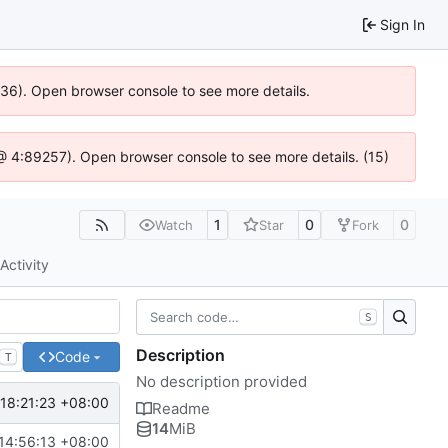
Sign In
0636). Open browser console to see more details.
js @ 4:89257). Open browser console to see more details. (15)
1
0
0
Watch
Star
Fork
Activity
S
Description
Code
T
No description provided
18:21:23 +08:00
Readme
14
MiB
14:56:13 +08:00