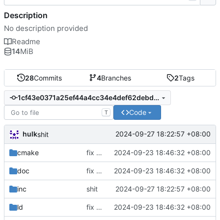
Description
No description provided
Readme
14
MiB
28
Commits
4
Branches
2
Tags
1cf43e0371a25ef44a4cc34e4def62debd8d9a1f
Code
T
hulk
2024-09-27 18:22:57 +08:00
shit
cmake
fix commit
2024-09-23 18:46:32 +08:00
doc
fix commit
2024-09-23 18:46:32 +08:00
inc
shit
2024-09-27 18:22:57 +08:00
ld
fix commit
2024-09-23 18:46:32 +08:00