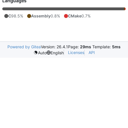
Languages
C
98.5%
Assembly
0.8%
CMake
0.7%
Powered by Gitea
Version: 26.4.1
Page:
29ms
Template:
5ms
Licenses
API
Auto
English