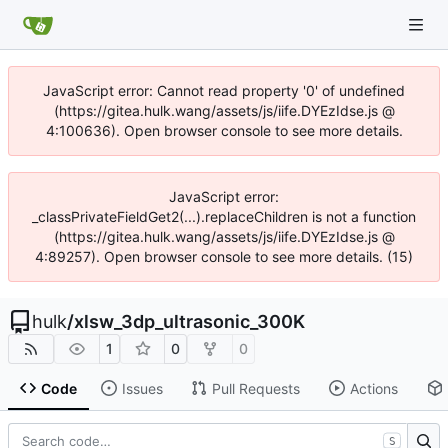
JavaScript error: Cannot read property '0' of undefined
(https://gitea.hulk.wang/assets/js/iife.DYEzIdse.js @
4:100636). Open browser console to see more details.
JavaScript error:
_classPrivateFieldGet2(...).replaceChildren is not a function
(https://gitea.hulk.wang/assets/js/iife.DYEzIdse.js @
4:89257). Open browser console to see more details. (15)
hulk
/
xlsw_3dp_ultrasonic_300K
1
0
0
Code
Issues
Pull Requests
Actions
S