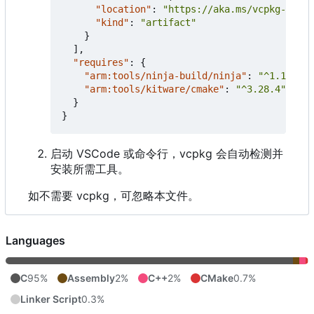
"location"
:
"https://aka.ms/vcpkg-artif
"kind"
:
"artifact"
}
],
"requires"
:
{
"arm:tools/ninja-build/ninja"
:
"^1.12.0"
,
"arm:tools/kitware/cmake"
:
"^3.28.4"
}
}
启动 VSCode 或命令行，vcpkg 会自动检测并
安装所需工具。
如不需要 vcpkg，可忽略本文件。
Languages
C
95%
Assembly
2%
C++
2%
CMake
0.7%
Linker Script
0.3%