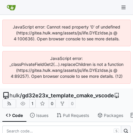
JavaScript error: Cannot read property '0' of undefined
(https://gitea.hulk.wang/assets/js/iife.DYEzIdse.js @
4:100636). Open browser console to see more details.
JavaScript error:
_classPrivateFieldGet2(...).replaceChildren is not a function
(https://gitea.hulk.wang/assets/js/iife.DYEzIdse.js @
4:89257). Open browser console to see more details. (12)
hulk
/
gd32e23x_template_cmake_vscode
1
0
0
Code
Issues
Pull Requests
Packages
S