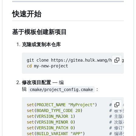
快速开始
基于模板创建新项目
克隆或复制本仓库
cd
修改项目配置
— 编
辑
：
cmake/project_config.cmake
set
(
PROJECT_NAME
"MyProject"
)
set
(
BOARD_TYPE_CODE
20
)
set
(
VERSION_MAJOR
1
)
set
(
VERSION_MINOR
0
)
set
(
VERSION_PATCH
0
)
set
(
BUILD_VARIANT
"APP"
)