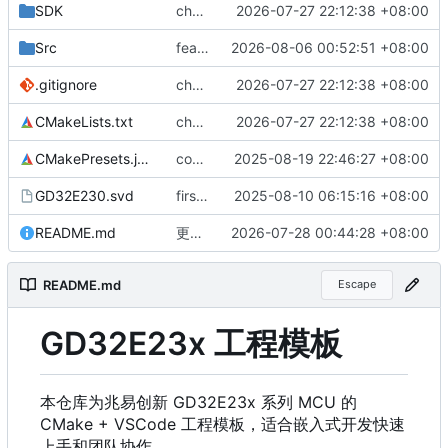
SDK
chore: sync from actuator_ctrl as new template baseline
2026-07-27 22:12:38 +08:00
Src
feat(I2C): 通用读写接口支持16位寄存器地址
2026-08-06 00:52:51 +08:00
.gitignore
chore: sync from actuator_ctrl as new template baseline
2026-07-27 22:12:38 +08:00
CMakeLists.txt
chore: sync from actuator_ctrl as new template baseline
2026-07-27 22:12:38 +08:00
CMakePresets.json
commit
2025-08-19 22:46:27 +08:00
GD32E230.svd
first commit
2025-08-10 06:15:16 +08:00
README.md
更改宏定义的开启方式
2026-07-28 00:44:28 +08:00
README.md
Escape
GD32E23x 工程模板
本仓库为兆易创新 GD32E23x 系列 MCU 的
CMake + VSCode 工程模板，适合嵌入式开发快速
上手和团队协作。