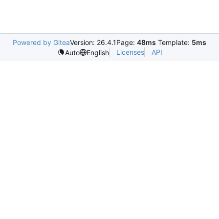
Powered by Gitea
Version: 26.4.1
Page:
48ms
Template:
5ms
Licenses
API
Auto
English