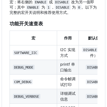
宏：将右侧的
或
改为另一值即
ENABLE
DISABLE
可；其中
为
，
为
。以下为
ENABLE
1
DISABLE
0
完整的宏开关说明和推荐使用方式。
功能开关速查表
宏
作用
默认值
I2C 实现
（硬
DISABLE
SOFTWARE_IIC
方式
件）
printf 串
DEBUG_MODE
DISABLE
口输出
命令帧调
COM_DEBUG
DISABLE
试打印
详细调试
DEBUG_VERBOSE
DISABLE
信息