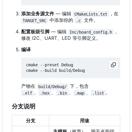
添加业务源文件
— 编辑
，在
CMakeLists.txt
中添加你的
文件。
TARGET_SRC
.c
配置板级引脚
— 编辑
，
Inc/board_config.h
修改 I2C、UART、LED 等引脚定义。
编译
cmake --preset Debug

产物在
下，包含
build/Debug/
、
、
、
、
。
.elf
.hex
.bin
.map
.list
分支说明
分支
用途
主模板
（推荐），用于桌面端